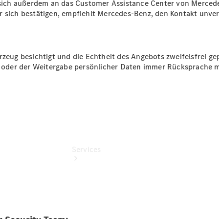
ich außerdem an das Customer Assistance Center von Mercede
Sterne
r sich bestätigen, empfiehlt Mercedes-Benz, den Kontakt unverz
Junge
Sterne -
elektrisch
Gebrauchtwagensuche
rzeug besichtigt und die Echtheit des Angebots zweifelsfrei ge
ng oder der Weitergabe persönlicher Daten immer Rücksprache 
Services