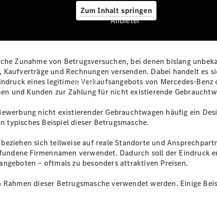
Zum Inhalt springen
Anbieter
tliche Zunahme von Betrugsversuchen, bei denen bislang unbe
Anbieter
e, Kaufverträge und Rechnungen versenden. Dabei handelt es 
Übersicht
indruck eines legitimen Verkaufsangebots von Mercedes‑Benz od
innen und Kunden zur Zahlung für nicht existierende Gebrauch
 Bewerbung nicht existierender Gebrauchtwagen häufig ein Des
in typisches Beispiel dieser Betrugsmasche.
 beziehen sich teilweise auf reale Standorte und Ansprechpa
 erfundene Firmennamen verwendet. Dadurch soll der Eindruck
Startseite
angeboten – oftmals zu besonders attraktiven Preisen.
Ansprechpartner
finden
m Rahmen dieser Betrugsmasche verwendet werden. Einige Beisp
Beratung
vereinbaren
Servicetermin