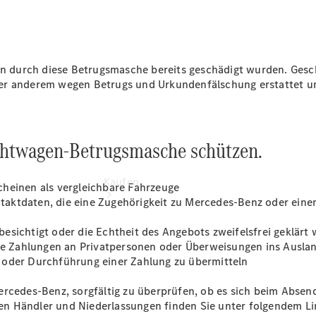
vereinbaren
Tel: +49
7345 96660
durch diese Betrugsmasche bereits geschädigt wurden. Geschäd
er anderem wegen Betrugs und Urkundenfälschung erstattet un
uchtwagen-Betrugsmasche schützen.
Kaufen
cheinen als vergleichbare Fahrzeuge
aktdaten, die eine Zugehörigkeit zu Mercedes-Benz oder eine
esichtigt oder die Echtheit des Angebots zweifelsfrei geklärt
e Zahlungen an Privatpersonen oder Überweisungen ins Ausla
 oder Durchführung einer Zahlung zu übermitteln
ercedes-Benz, sorgfältig zu überprüfen, ob es sich beim Absen
Übersicht
rten Händler und Niederlassungen finden Sie unter folgendem L
Junge