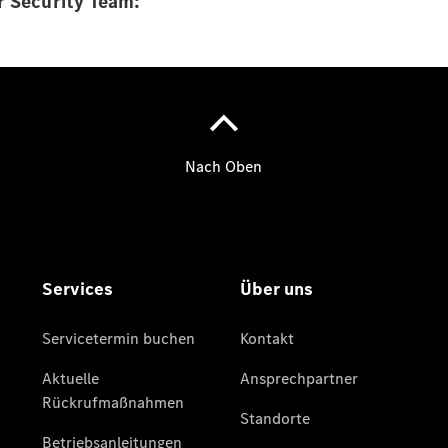
r Security Team:
Übersicht
Serviceangebote
Reifen &
Kompletträder
Teile &
Zubehör
Pannen- &
Schadenhilfe
Reparatur &
Werkstatt
Rückrufe &
Umrüstungen
Warnung: Betrug
beim
Gebrauchtwagenkauf
Service für
Reisemobile
Finanzdienste
Digitale
Extras